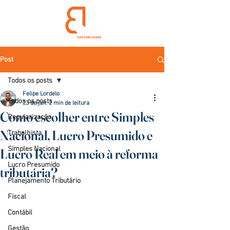
Post
Todos os posts
Felipe Lordelo
Todos os posts
23 de jan.
2 min de leitura
Como escolher entre Simples
Regularização
Nacional, Lucro Presumido e
Trabalhista
Simples Nacional
Lucro Real em meio à reforma
Lucro Presumido
tributária?
Planejamento Tributário
Fiscal
Contábil
Gestão