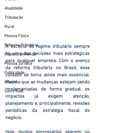
Atualidade
Tributação
Rural
Pessoa Física
Reforma Tributária
A escolha do regime tributário sempre 
foi uma das decisões mais estratégicas 
Imposto de Renda
para qualquer empresa. Com o avanço 
Pessoa Jurídica
da reforma tributária no Brasil, esse 
Publicidade
cuidado se torna ainda mais essencial. 
Mesmo que as mudanças estejam sendo 
eSocial
implementadas de forma gradual, os 
Lucro Real
impactos já exigem atenção, 
planejamento e, principalmente, revisões 
periódicas da estratégia fiscal do 
negócio.
Hoje, muitos empresários seguem no 