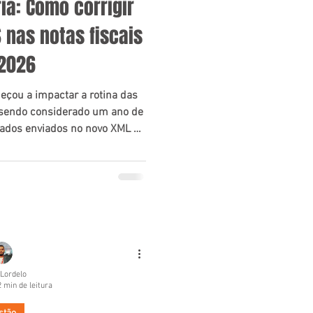
ia: Como corrigir
S nas notas fiscais
2026
eçou a impactar a rotina das
endo considerado um ano de
 dados enviados no novo XML da
ada apuração assistida do
r autuação automática. E,
a com ICMS e PIS/Cofins, as
o mais rígidas, com multas
e perda de benefícios.
 Lordelo
2 min de leitura