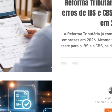
Reforma Tributár
erros de IBS e CB
em 
A Reforma Tributária já com
empresas em 2026. Mesmo s
teste para o IBS e a CBS, os
NF-e já alimentam a cham
sistema nacional. Isso significa que qualquer erro no
preenchimento pode gera
diferente do que aconteci
regras para correção estã
relevantes e risco d
Felipe
2 de mar.