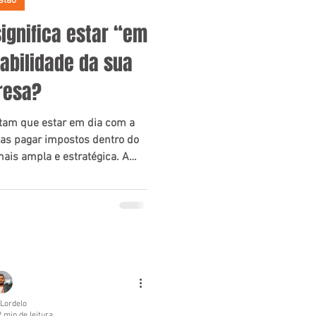
stão
ignifica estar “em
abilidade da sua
resa?
tam que estar em dia com a
nas pagar impostos dentro do
mais ampla e estratégica. A
ve organização, conformidade
ações que a empresa transmite
isco.
 Lordelo
2 min de leitura