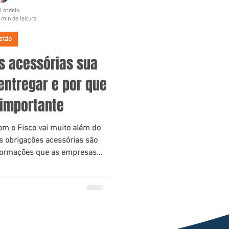
 Lordelo
 min de leitura
stão
s acessórias sua
entregar e por que
 importante
m o Fisco vai muito além do
 obrigações acessórias são
nformações que as empresas
ente aos órgãos fiscais para
prindo corretamente suas
balhistas e previdenciárias.