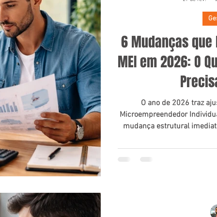
Ge
6 Mudanças que 
MEI em 2026: O Q
Precis
O ano de 2026 traz aju
Microempreendedor Individua
mudança estrutural imediat
transições relevantes — pri
Tributária, atualização de v
permi