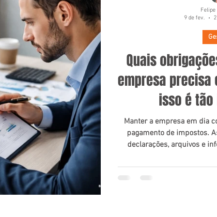
Felipe
9 de fev.
2
Ge
Quais obrigaçõe
empresa precisa 
isso é tão
Manter a empresa em dia co
pagamento de impostos. As
declarações, arquivos e i
precisam enviar periodicam
comprovar que estão cum
obrigações tributárias, tra