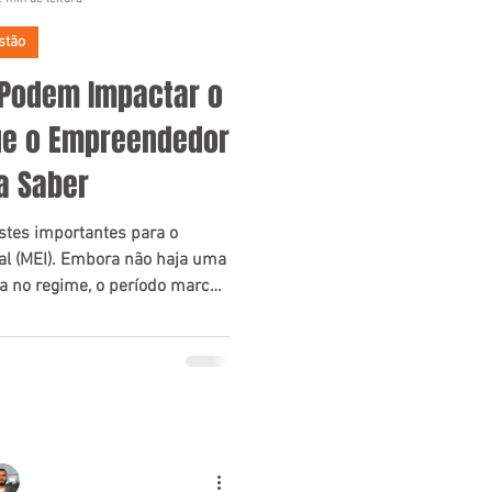
stão
Podem Impactar o
ue o Empreendedor
a Saber
stes importantes para o
l (MEI). Embora não haja uma
a no regime, o período marca
ncipalmente ligadas à Reforma
alores e revisão de atividades
tidas.