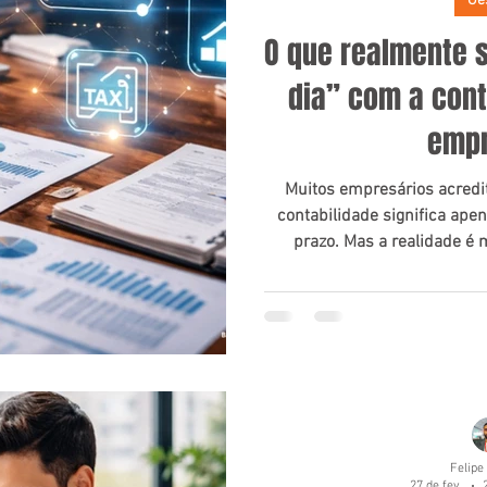
Ge
O que realmente s
dia” com a cont
emp
Muitos empresários acredi
contabilidade significa ape
prazo. Mas a realidade é 
regularidade contábil envol
legal e coerência nas inform
ao F
Felipe
27 de fev.