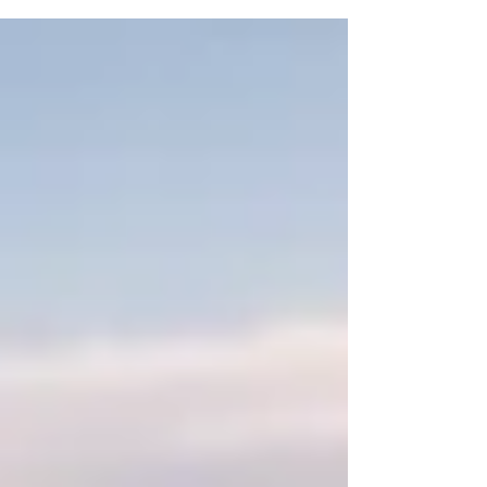
CBS, os dados enviados no novo XML da NF-e
já alimentam a chamada apuração assistida
do sistema nacional. Isso significa que
qualquer erro no preenchimento pode gerar
autuação automática. E, diferente do que
acontecia com ICMS e PIS/Cofins, as regras
para correção estão mais rígidas, com multas
relevantes e risco de perda de benefícios.