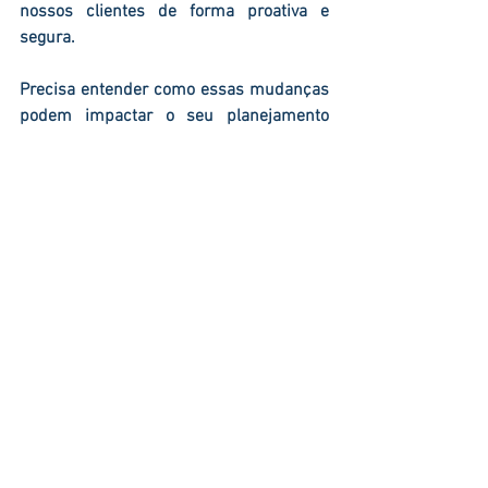
nossos clientes de forma proativa e 
segura.
Precisa entender como essas mudanças 
podem impactar o seu planejamento 
sucessório ou patrimônio empresarial?
Entre em contato com nossa equipe e 
receba uma análise personalizada.
PLP 108/24 ITCMD
Reforma Tributária ITCMD 2025
Tributação holdings ITCMD
ITCMD bens no exterior trusts
Progressividade ITCMD Senado
Planejamento sucessório ITCMD
Atualidade
Tributação
Pessoa Física