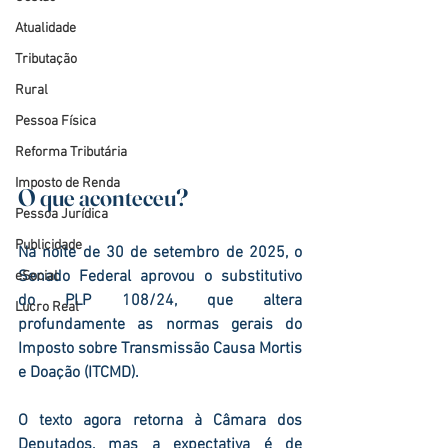
Atualidade
Tributação
Rural
Pessoa Física
Reforma Tributária
Imposto de Renda
O que aconteceu?
Pessoa Jurídica
Publicidade
Na noite de 
30 de setembro de 2025
, o 
Senado Federal
 aprovou o 
substitutivo 
eSocial
do PLP 108/24
, que altera 
Lucro Real
profundamente as normas gerais do 
Imposto sobre Transmissão Causa Mortis 
e Doação (ITCMD)
.
O texto agora retorna à Câmara dos 
Deputados, mas a expectativa é de 