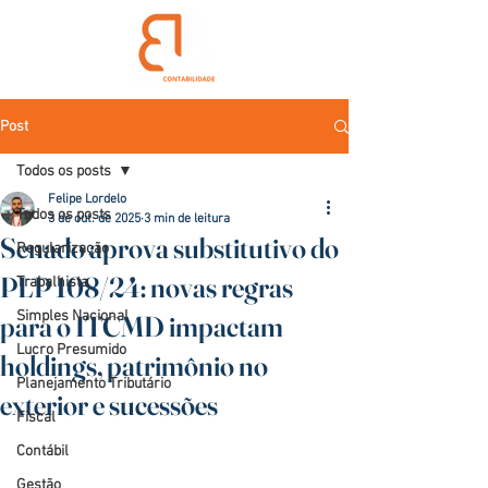
Post
Todos os posts
Felipe Lordelo
Todos os posts
3 de out. de 2025
3 min de leitura
Senado aprova substitutivo do
Regularização
PLP 108/24: novas regras
Trabalhista
Simples Nacional
para o ITCMD impactam
Lucro Presumido
holdings, patrimônio no
Planejamento Tributário
exterior e sucessões
Fiscal
Contábil
Gestão