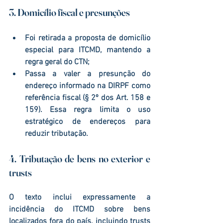
3. Domicílio fiscal e presunções
Foi retirada a proposta de 
domicílio 
especial para ITCMD
, mantendo a 
regra geral do 
CTN
;
Passa a valer a presunção do 
endereço informado na 
DIRPF
 como 
referência fiscal (§ 2º dos Art. 158 e 
159). Essa regra limita o uso 
estratégico de endereços para 
reduzir tributação.
4. Tributação de bens no exterior e 
trusts
O texto inclui expressamente a 
incidência do ITCMD sobre 
bens 
localizados fora do país
, incluindo 
trusts 