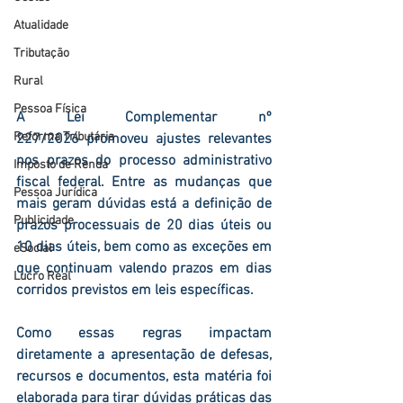
Atualidade
Tributação
Rural
Pessoa Física
A 
Lei Complementar nº 
Reforma Tributária
227/2026
 promoveu ajustes relevantes 
nos prazos do processo administrativo 
Imposto de Renda
fiscal federal. Entre as mudanças que 
Pessoa Jurídica
mais geram dúvidas está a definição de 
Publicidade
prazos processuais de 20 dias úteis ou 
10 dias úteis
, bem como as exceções em 
eSocial
que continuam valendo prazos em dias 
Lucro Real
corridos previstos em leis específicas.
Como essas regras impactam 
diretamente a apresentação de defesas, 
recursos e documentos, esta matéria foi 
elaborada 
para tirar dúvidas práticas das 