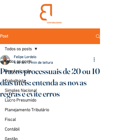
Post
Todos os posts
Felipe Lordelo
Todos os posts
4 de fev.
2 min de leitura
Prazos processuais de 20 ou 10
Regularização
dias úteis: entenda as novas
Trabalhista
Simples Nacional
regras e evite erros
Lucro Presumido
Planejamento Tributário
Fiscal
Contábil
Gestão