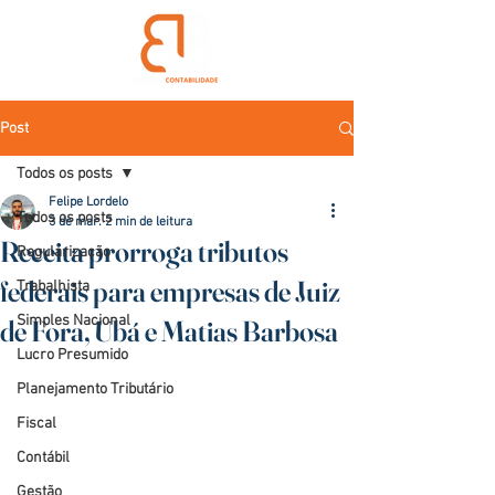
Post
Todos os posts
Felipe Lordelo
Todos os posts
3 de mar.
2 min de leitura
Receita prorroga tributos
Regularização
federais para empresas de Juiz
Trabalhista
Simples Nacional
de Fora, Ubá e Matias Barbosa
Lucro Presumido
Planejamento Tributário
Fiscal
Contábil
Gestão