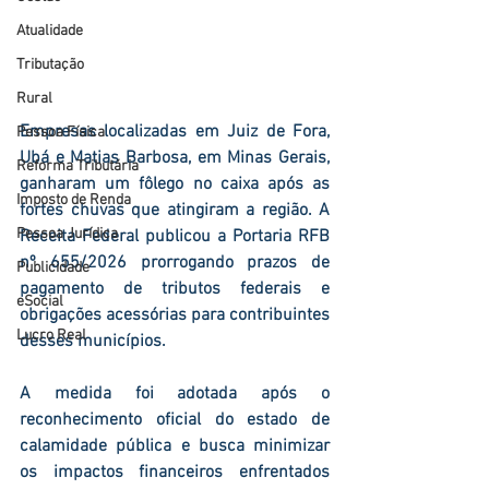
Atualidade
Tributação
Rural
Empresas localizadas em Juiz de Fora, 
Pessoa Física
Ubá e Matias Barbosa, em Minas Gerais, 
Reforma Tributária
ganharam um fôlego no caixa após as 
Imposto de Renda
fortes chuvas que atingiram a região. A 
Pessoa Jurídica
Receita Federal publicou a Portaria RFB 
nº 655/2026 prorrogando prazos de 
Publicidade
pagamento de tributos federais e 
eSocial
obrigações acessórias para contribuintes 
Lucro Real
desses municípios.
A medida foi adotada após o 
reconhecimento oficial do estado de 
calamidade pública e busca minimizar 
os impactos financeiros enfrentados 