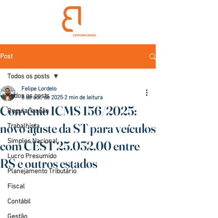
Post
Todos os posts
Felipe Lordelo
Todos os posts
8 de out. de 2025
2 min de leitura
Convênio ICMS 156/2025:
Regularização
novo ajuste da ST para veículos
Trabalhista
Simples Nacional
com CEST 25.032.00 entre
Lucro Presumido
RS e outros estados
Planejamento Tributário
Fiscal
Contábil
Gestão