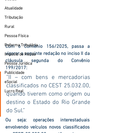
Atualidade
Tributação
Rural
Pessoa Física
Reforma Tributária
Com o Convênio 156/2025, passa a 
vigorar a seguinte redação no inciso II da 
Imposto de Renda
cláusula segunda do Convênio 
Pessoa Jurídica
199/2017:
Publicidade
“II – com bens e mercadorias 
eSocial
classificados no CEST 25.032.00, 
Lucro Real
quando tiverem como origem ou 
destino o Estado do Rio Grande 
do Sul.”
Ou seja: operações interestaduais 
envolvendo veículos novos classificados 