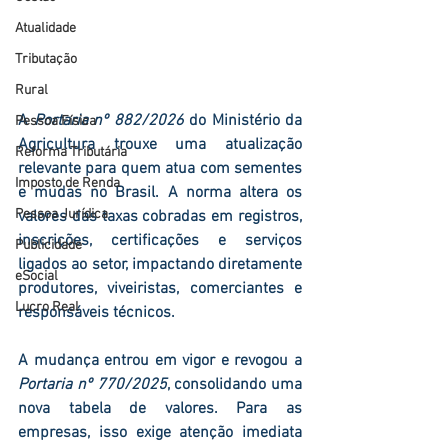
Atualidade
Tributação
Rural
A 
Portaria nº 882/2026
 do Ministério da 
Pessoa Física
Agricultura trouxe uma atualização 
Reforma Tributária
relevante para quem atua com 
sementes 
Imposto de Renda
e mudas
 no Brasil. A norma altera os 
Pessoa Jurídica
valores das taxas cobradas em registros, 
inscrições, certificações e serviços 
Publicidade
ligados ao setor, impactando diretamente 
eSocial
produtores, viveiristas, comerciantes e 
Lucro Real
responsáveis técnicos.
A mudança entrou em vigor e 
revogou a 
Portaria nº 770/2025
, consolidando uma 
nova tabela de valores. Para as 
empresas, isso exige atenção imediata 