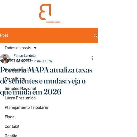
Post
Todos os posts
Felipe Lordelo
Todos os posts
9 de fev.
2 min de leitura
Portaria MAPA atualiza taxas
Regularização
de sementes e mudas: veja o
Trabalhista
Simples Nacional
que muda em 2026
Lucro Presumido
Planejamento Tributário
Fiscal
Contábil
Gestão