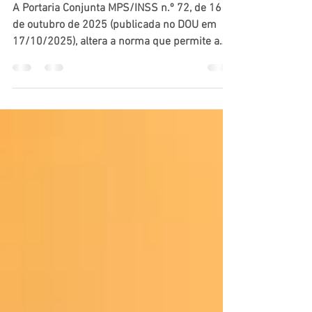
incapacidade temporária
A Portaria Conjunta MPS/INSS n.º 72, de 16
de outubro de 2025 (publicada no DOU em
17/10/2025), altera a norma que permite a
concessão do auxílio por incapacidade
temporária — o antigo auxílio-doença — por
meio de análise documental, sem a
necessidade imediata de perícia médica
presencial.