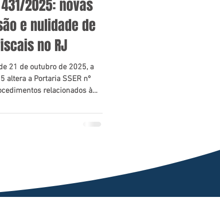
º 431/2025: novas
são e nulidade de
fiscais no RJ
 de 21 de outubro de 2025, a
 altera a Portaria SSER nº
ocedimentos relacionados à
fícios fiscais e regimes de
cretaria de Estado de Fazenda
iro (SEFAZ-RJ).