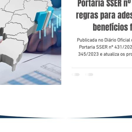
Portaria SSER n
regras para ade
benefícios 
Publicada no Diário Oficial
Portaria SSER nº 431/2025
345/2023 e atualiza os pr
adesão e nulidade de bene
diferimento no âmbito da Se
do Rio de Jane
VOLTAR AO TOPO