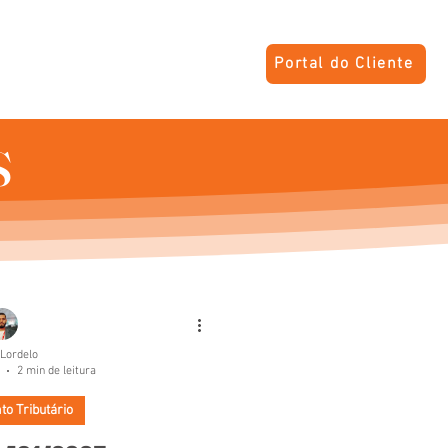
Portal do Cliente
S
CONTATO
PRIVACIDADE
S
 Lordelo
2 min de leitura
o Tributário