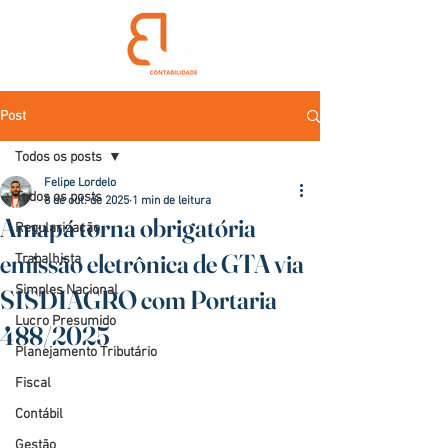
Post
Todos os posts
Felipe Lordelo
Todos os posts
8 de out. de 2025
1 min de leitura
Amapá torna obrigatória
Regularização
emissão eletrônica de GTA via
Trabalhista
Simples Nacional
SISDIAGRO com Portaria
Lucro Presumido
488/2025
Planejamento Tributário
Fiscal
Contábil
Gestão