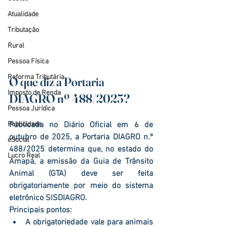
Atualidade
Tributação
Rural
Pessoa Física
Reforma Tributária
O que diz a Portaria 
Imposto de Renda
DIAGRO nº 488/2025?
Pessoa Jurídica
Publicidade
Publicada no Diário Oficial em 6 de 
outubro de 2025, a Portaria DIAGRO n.º 
eSocial
488/2025 determina que, no estado do 
Lucro Real
Amapá
, a emissão da 
Guia de Trânsito 
Animal (GTA)
 deve ser feita 
obrigatoriamente
 por meio do sistema 
eletrônico 
SISDIAGRO
.
Principais pontos:
A obrigatoriedade vale para 
animais 